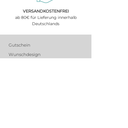
VERSANDKOSTENFREI
ab 80€ für Lieferung innerhalb
Deutschlands
Gutschein
Wunschdesign
Tierschutz & Spendenaktion
Bezahlung & Versand
Kooperation
kontakt@allesaustau.de
0176 516 803 67
Mo-Sa: 9-19 Uhr