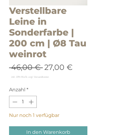
Verstellbare
Leine in
Sonderfarbe |
200 cm | Ø8 Tau
weinrot
Standardpreis
Sale-
 46,00 € 
27,00 €
Preis
Anzahl
*
Nur noch 1 verfügbar
In den Warenkorb