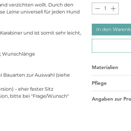
band verzichten wollt. Durch den
ese Leine universell für jeden Hund
In den Warenk
Karabiner und ist somit sehr leicht,
); Wunschlänge
Materialien
i Bauarten zur Auswahl (siehe
Unser
Tau
besteht au
Pflege
und ist enorm reissf
sion) – eher fester Sitz
leicht und schmutz­u
Wir empfehlen, unse
das anfangs glatte
sion, bitte bei "Frage/Wunsch"
Angaben zur Pro
Handwäsche zu reini
flauschiger, was vi
warmen Wasser und 
empfinden.
Hersteller:
Reinigungslösung e
Alles aus Tau
der Hand oder einer 
Lars Gehlau
ausgewaschen werde
Königstraße 30, 22
an der Luft trocknen