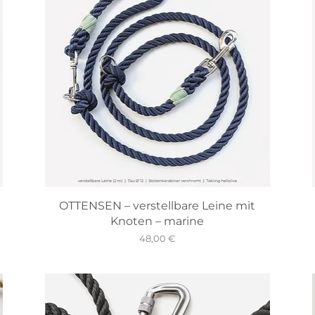
OTTENSEN – verstellbare Leine mit
Knoten – marine
Preis
48,00 €