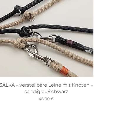
SÄLKA – verstellbare Leine mit Knoten –
sand/grau/schwarz
Preis
48,00 €