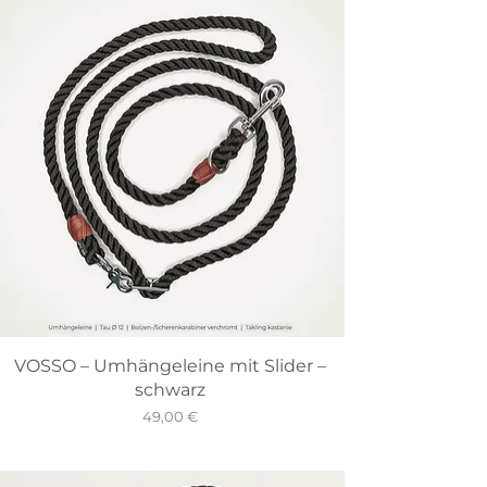
VOSSO – Umhängeleine mit Slider –
schwarz
Preis
49,00 €