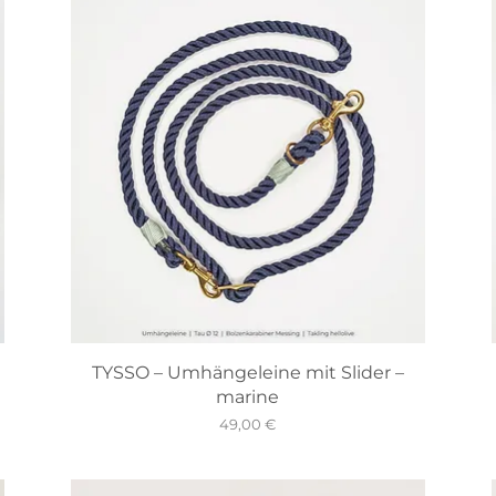
TYSSO – Umhängeleine mit Slider –
marine
Preis
49,00 €