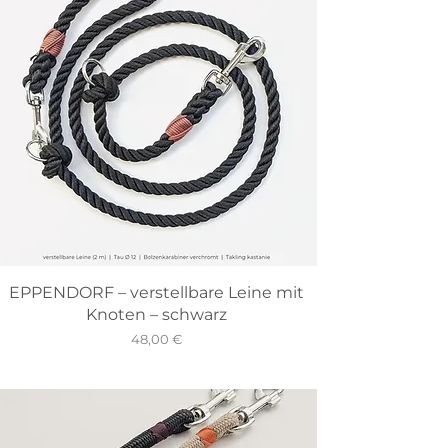
EPPENDORF – verstellbare Leine mit
Knoten – schwarz
Preis
48,00 €