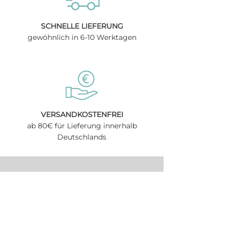
berücksichtigen.
Artikelnummer:
HD-3K-SZ-AG-51-12-SALE
SCHNELLE LIEFERUNG
gewöhnlich in 6-10 Werktagen
VERSANDKOSTENFREI
ab 80€ für Lieferung innerhalb
Deutschlands
Gutschein
Wunschdesign
Tierschutz & Spendenaktion
Bezahlung & Versand