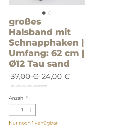
großes
Halsband mit
Schnapphaken |
Umfang: 62 cm |
Ø12 Tau sand
Standardpreis
Sale-
 37,00 € 
24,00 €
Preis
Anzahl
*
Nur noch 1 verfügbar