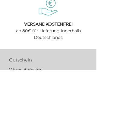
VERSANDKOSTENFREI
ab 80€ für Lieferung innerhalb
Deutschlands
Gutschein
Wunschdesign
Tierschutz & Spendenaktion
Bezahlung & Versand
Kooperation
kontakt@allesaustau.de