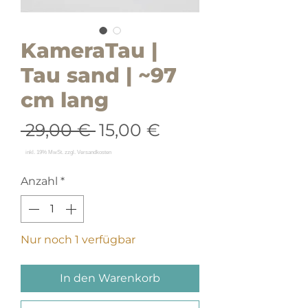
KameraTau |
Tau sand | ~97
cm lang
Standardpreis
Sale-
 29,00 € 
15,00 €
Preis
Anzahl
*
Nur noch 1 verfügbar
In den Warenkorb