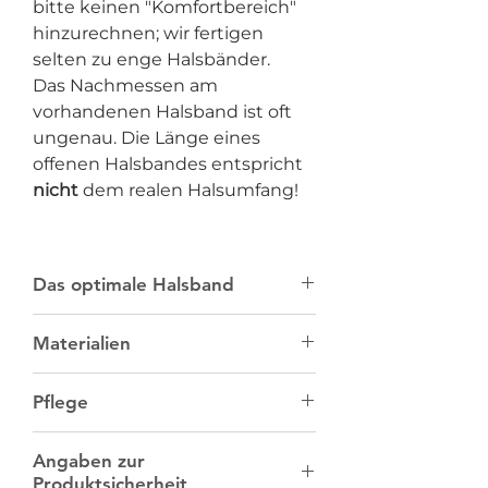
bitte keinen "Komfortbereich"
hinzurechnen; wir fertigen
selten zu enge Halsbänder.
Das Nachmessen am
vorhandenen Halsband ist oft
ungenau. Die Länge eines
offenen Halsbandes entspricht
nicht
dem realen Halsumfang!
Das optimale Halsband
Bitte messe den Halsumfang
direkt
Materialien
an deinem Hund
, am besten mit
einem
flexiblen Maßband
. Das
Unser
Tau
besteht aus PPM
Nachmessen am vorhandenen
Pflege
(Polypropylen-Multifil) und ist enorm
Halsband ist oft ungenau.
reissfest, wasserabweisend, erstaunlich
Wir empfehlen, unsere Produkte stets
leicht und schmutz­unempfindlich. Mit
Das Maßband sollte
eng anliegen
,
Angaben zur
per Handwäsche zu reinigen. Dazu
der Zeit wird das anfangs glatte Seil
bitte keinen "Komfortbereich"
Produktsicherheit
sollte das Tau in warmen Wasser und
zunehmend matter und flauschiger,