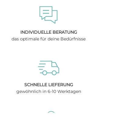
Dieses Produkt ist ausschließlich zum
Scherenkarabiner
: schöne Optik,
genaues Ausmessen ist daher sehr
Einsatz als Hundehalsband bestimmt.
unempfindlich bei Sand/Schmutz,
wichtig.
Es ist vor jeder Benutzung stets auf
direkt ins Tau einhängbar
Beschädigungen des Materials sowie
Bolzenkarabiner
: hohe Sicherheit /
einwandfreie Funktion der Verschlüsse
Haltbarkeit, ergonomisch
zu achten. Ist die einwandfreie
INDIVIDUELLE BERATUNG
Funktion des Produktes nicht mehr
das optimale für deine Bedürfnisse
gewährleistet, darf es nicht mehr
benutzt werden. Die Taustärke und der
Karabiner sollten passend zur Größe
des Hundes gewählt werden – die
Empfehlungen in der
Produktbeschreibung sind zu
berücksichtigen.
Artikelnummer:
SCHNELLE LIEFERUNG
HE-3K-SA-8 (Taustärke 8 mm)
gewöhnlich in 6-10 Werktagen
HE-3K-SA-10 (Taustärke 10 mm)
HE-3K-SA-12 (Taustärke 12 mm)